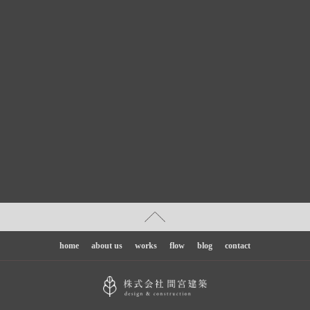
home
about us
works
flow
blog
contact