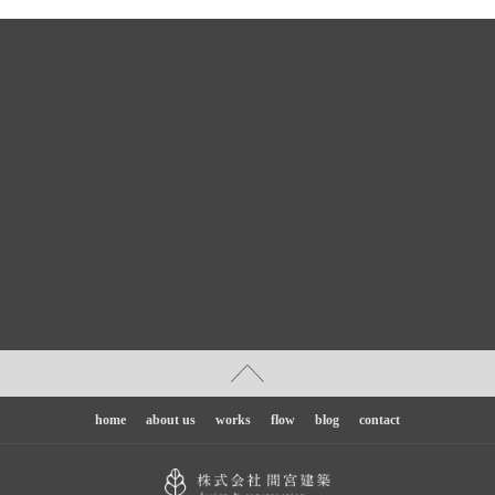
home
about us
works
flow
blog
contact