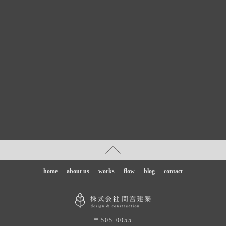
home
about us
works
flow
blog
contact
〒505-0055