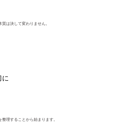
本質は決して変わりません。
切に
。
を整理することから始まります。