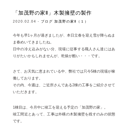
「加茂野の家Ⅱ」木製擁壁の製作
2020.02.04 -
ブログ
加茂野の家Ⅱ（１）
今年も早1ヶ月が過ぎましたが、本日立春を迎え雪が降らぬま
ま春めいてきましたね。
日中の冷え込みがない分、現場に従事する職人さん達にはあ
りがたいかもしれませんが、乾燥が酷い・・・です。
さて、お天気に恵まれている中、弊社では只今5棟の現場が稼
働しております。
その内、今週は、ご近所さんである2棟の工事をご紹介させて
いただきます。
1棟目は、今月中に竣工を迎える予定の「加茂野の家」。
竣工間近とあって、工事は外構の木製擁壁を残すのみの状態
です。