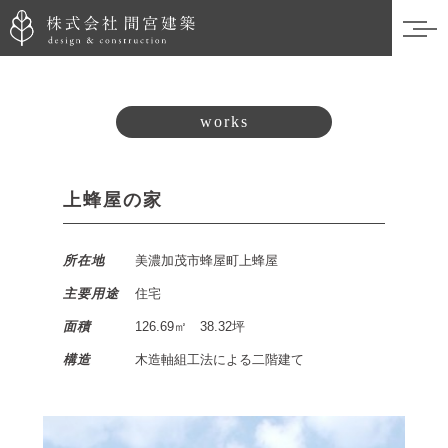
works
上蜂屋の家
所在地
美濃加茂市蜂屋町上蜂屋
主要用途
住宅
面積
126.69㎡ 38.32坪
構造
木造軸組工法による二階建て