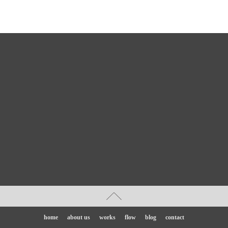
home
about us
works
flow
blog
contact